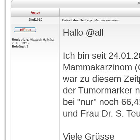
M
Autor
Jimi1010
Betreff des Beitrags:
Mammakarzinom
Hallo @all
Registriert:
Mittwoch 6. März
2013, 19:12
Beiträge:
1
Ich bin seit 24.01
Mammakarzinom (
war zu diesem Zeit
der Tumormarker n
bei "nur" noch 66,4
und Frau Dr. S. Teu
Viele Grüsse