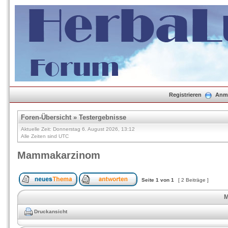
Registrieren
Anm
Foren-Übersicht
»
Testergebnisse
Aktuelle Zeit: Donnerstag 6. August 2026, 13:12
Alle Zeiten sind UTC
Mammakarzinom
Seite
1
von
1
[ 2 Beiträge ]
M
Druckansicht