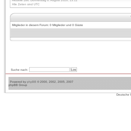
Aktuelle Zeit: Donnerstag 6. August 2026, 13:12
Alle Zeiten sind UTC
Mitglieder in diesem Forum: 0 Mitglieder und 0 Gäste
Suche nach:
Powered by
phpBB
© 2000, 2002, 2005, 2007
phpBB Group
Deutsche 