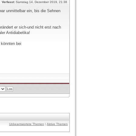
Verfasst:
Samstag 14. Dezember 2019, 21:38
war unmittelbar ein, bis die Sehnen
ndert er sich-und nicht erst nach
er Antidiabetika!
 könnten bei
Unbeantwortete Themen
|
Aktive Themen