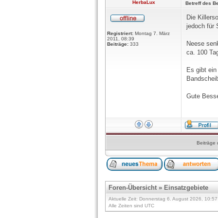
HerbaLux
Betreff des Be
Die Killers
jedoch für
Registriert:
Montag 7. März
2011, 08:39
Neese senk
Beiträge:
333
ca. 100 Ta
Es gibt ei
Bandschei
Gute Bess
Beiträge 
Foren-Übersicht
»
Einsatzgebiete
Aktuelle Zeit: Donnerstag 6. August 2026, 10:57
Alle Zeiten sind UTC