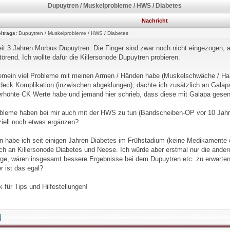
Dupuytren / Muskelprobleme / HWS / Diabetes
Nachricht
itrags:
Dupuytren / Muskelprobleme / HWS / Diabetes
eit 3 Jahren Morbus Dupuytren. Die Finger sind zwar noch nicht eingezogen, 
törend. Ich wollte dafür die Killersonode Dupuytren probieren.
gemein viel Probleme mit meinen Armen / Händen habe (Muskelschwäche / Ha
eck Komplikation (inzwischen abgeklungen), dachte ich zusätzlich an Galapa
erhöhte CK Werte habe und jemand hier schrieb, dass diese mit Galapa gese
bleme haben bei mir auch mit der HWS zu tun (Bandscheiben-OP vor 10 Jahren
ziell noch etwas ergänzen?
n habe ich seit einigen Jahren Diabetes im Frühstadium (keine Medikamente od
ich an Killersonode Diabetes und Neese. Ich würde aber erstmal nur die ande
rage, wären insgesamt bessere Ergebnisse bei dem Dupuytren etc. zu erwarten,
r ist das egal?
 für Tips und Hilfestellungen!