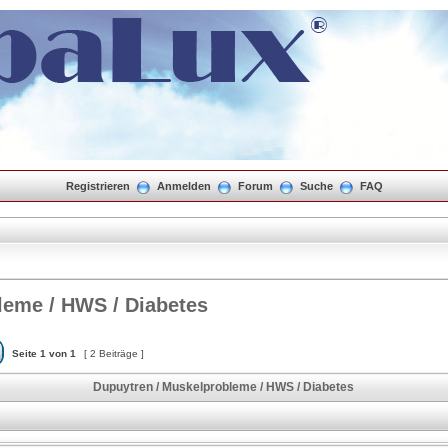
Registrieren
Anmelden
Forum
Suche
FAQ
leme / HWS / Diabetes
Seite
1
von
1
[ 2 Beiträge ]
Dupuytren / Muskelprobleme / HWS / Diabetes