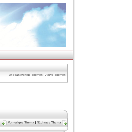
Unbeantwortete Themen
|
Aktive Themen
Vorheriges Thema
|
Nächstes Thema