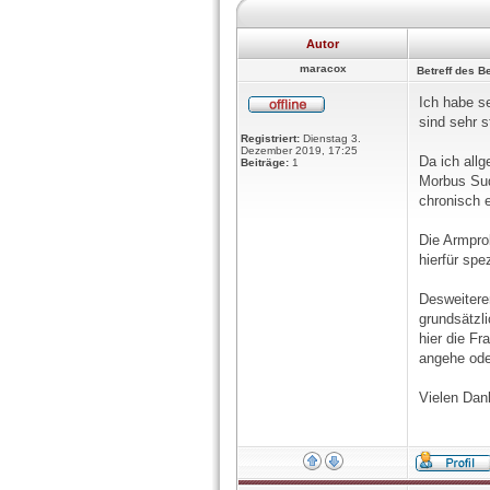
Autor
maracox
Betreff des Be
Ich habe s
sind sehr s
Registriert:
Dienstag 3.
Dezember 2019, 17:25
Da ich all
Beiträge:
1
Morbus Sud
chronisch 
Die Armpro
hierfür spe
Desweitere
grundsätzl
hier die F
angehe ode
Vielen Dank