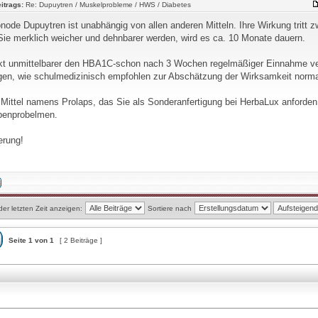
itrags:
Re: Dupuytren / Muskelprobleme / HWS / Diabetes
onode Dupuytren ist unabhängig von allen anderen Mitteln. Ihre Wirkung tritt z
 Sie merklich weicher und dehnbarer werden, wird es ca. 10 Monate dauern.
t unmittelbarer den HBA1C-schon nach 3 Wochen regelmäßiger Einnahme verä
gen, wie schulmedizinisch empfohlen zur Abschätzung der Wirksamkeit normal
n Mittel namens Prolaps, das Sie als Sonderanfertigung bei HerbaLux anforden
benprobelmen.
erung!
der letzten Zeit anzeigen:
Sortiere nach
Seite
1
von
1
[ 2 Beiträge ]